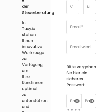
in
der
Vorname
*
Nachname
*
Steuerberatung!
In
Email
*
Taxy.io
stehen
Ihnen
innovative
Email wiederholen
*
Werkzeuge
zur
Verfügung,
Bitte vergeben
um
Sie hier ein
Ihre
sicheres
Kund:innen
Passwort.
optimal
zu
unterstützen
Passwort
*
Passwortbestätigung
und